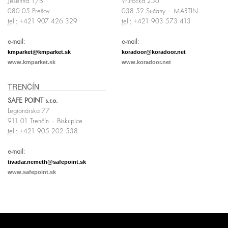
Jesenná 1/B
Vrútocká 256
080 05 Prešov
038 52 Sučany – MARTIN
tel.:
+421 907 426 329
tel.:
+421 903 573 413
e-mail:
e-mail:
kmparket@kmparket.sk
koradoor@koradoor.net
www.kmparket.sk
www.koradoor.net
TRENČÍN
SAFE POINT s.r.o.
Legionárska 77
911 01 Trenčín – Biskupice
tel.:
+421 905 202 538
e-mail:
tivadar.nemeth@safepoint.sk
www.safepoint.sk