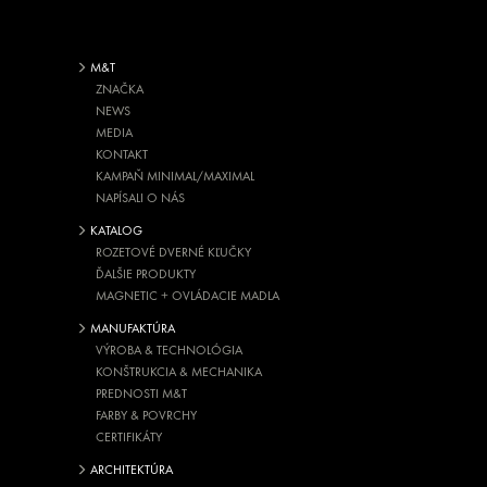
M&T
ZNAČKA
NEWS
MEDIA
KONTAKT
KAMPAŇ MINIMAL/MAXIMAL
NAPÍSALI O NÁS
KATALOG
ROZETOVÉ DVERNÉ KĽUČKY
ĎALŠIE PRODUKTY
MAGNETIC + OVLÁDACIE MADLA
MANUFAKTÚRA
VÝROBA & TECHNOLÓGIA
KONŠTRUKCIA & MECHANIKA
PREDNOSTI M&T
FARBY & POVRCHY
CERTIFIKÁTY
ARCHITEKTÚRA