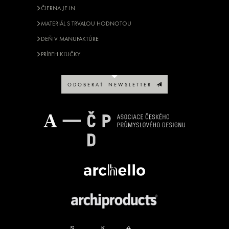
ČIERNA JE IN
MATERIÁL S TRVALOU HODNOTOU
DEŇ V MANUFAKTÚRE
PRÍBEH KĽUČKY
O D O B E R A Ť N E W S L E T T E R