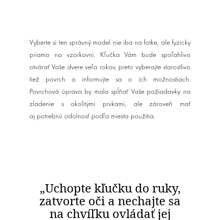
Vyberte si ten správný model nie iba na fotke, ale fyzicky
priamo na vzorkovni. Kľučka Vám bude spoľahlivo
otvárať Vaše dvere veľa rokov, preto vyberajte starostlivo
tiež povrch a informujte sa o ich možnostiach.
Povrchová úprava by mala spĺňať Vaše požiadavky na
zladenie s okolitými prvkami, ale zároveň mať
aj potrebnú odolnosť podľa miesta použitia.
„Uchopte kľučku do ruky,
zatvorte oči a nechajte sa
na chvíľku ovládať jej