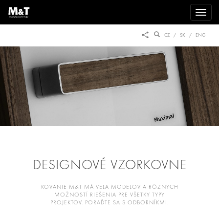
CZ
SK
ENG
DESIGNOVÉ VZORKOVNE
KOVANIE M&T MÁ VEĽA MODELOV A RÔZNYCH
MOŽNOSTÍ RIEŠENIA PRE VŠETKY TYPY
PROJEKTOV. PORAĎTE SA S ODBORNÍKMI.