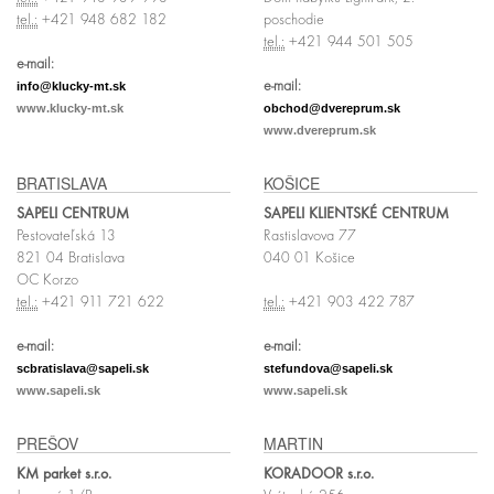
tel.:
+421 948 682 182
poschodie
tel.:
+421 944 501 505
e-mail:
info@klucky-mt.sk
e-mail:
www.klucky-mt.sk
obchod@dvereprum.sk
www.dvereprum.sk
BRATISLAVA
KOŠICE
SAPELI CENTRUM
SAPELI KLIENTSKÉ CENTRUM
Pestovateľská 13
Rastislavova 77
821 04 Bratislava
040 01 Košice
OC Korzo
tel.:
+421 911 721 622
tel.:
+421 903 422 787
e-mail:
e-mail:
scbratislava@sapeli.sk
stefundova@sapeli.sk
www.sapeli.sk
www.sapeli.sk
PREŠOV
MARTIN
KM parket s.r.o.
KORADOOR s.r.o.