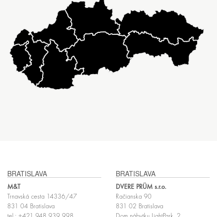
BRATISLAVA
BRATISLAVA
M&T
DVERE PRÜM s.r.o.
Trnavská cesta 14336/47
Račianska 90
831 04 Bratislava
831 02 Bratislava
tel.:
+421 948 939 998
Dom nábytku LightPark, 2.